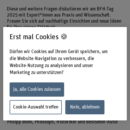
Diese und weitere Fragen diskutieren wir am BFH-Tag
2025 mit Expert*innen aus Praxis und Wissenschaft.
Freuen Sie sich auf nachhaltige Einsichten und neue Ideen
für Ihre eigene Tätigkeit.
Erst mal Cookies 🍪
Programm
Dürfen wir Cookies auf Ihrem Gerät speichern, um
die Website-Navigation zu verbessern, die
Türoffnung um 16.15 Uhr, Beginn um 17.00 Uhr
Website-Nutzung zu analysieren und unser
Marketing zu unterstützen?
Begrüssung
Prof. Dr. Sebastian Wörwag, Rektor BFH
Ja, alle Cookies zulassen
Grusswort
Christine Häsler, Regierungsrätin des Kantons Bern,
Vorsteherin der Bildungs- und Kulturdirektion
Cookie-Auswahl treffen
Nein, ablehnen
Keynote
Philipp Blom, Philosoph, Historiker und Bestseller-Autor