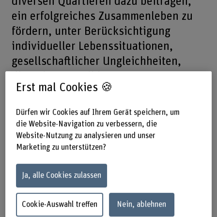
diversen Quartieren dazu beitragen,
ein erfolgreiches Zusammenleben zu
fördern, unter Berücksichtigung
individueller Lebenssituationen,
gesellschaftlicher Ungleichheiten,
diversitätssensibler
Erst mal Cookies 🍪
Beteiligungsformen und dem Umgang
mit Ambivalenzen im Spannungsfeld
Dürfen wir Cookies auf Ihrem Gerät speichern, um
von Care and Diversity?
die Website-Navigation zu verbessern, die
Website-Nutzung zu analysieren und unser
Marketing zu unterstützen?
18.03.2024, 18.00–19.30 Uhr – BFH,
Departement Soziale Arbeit,
Ja, alle Cookies zulassen
Hallerstrasse 10, Bern (Aula)
Cookie-Auswahl treffen
Nein, ablehnen
Ein gelingendes Zusammenleben in vielfältigen Quartieren
baut auf Begegnungs- und Verständigungsmöglichkeiten