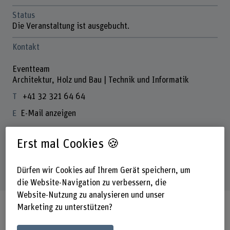
Status
Die Veranstaltung ist ausgebucht.
Kontakt
Eventteam
Architektur, Holz und Bau | Technik und Informatik
+41 32 321 64 64
E-Mail anzeigen
Erst mal Cookies 🍪
Download
Programm: Unternehmenstag Holz 2026
(PDF, 676 KB)
Dürfen wir Cookies auf Ihrem Gerät speichern, um
die Website-Navigation zu verbessern, die
Website-Nutzung zu analysieren und unser
Marketing zu unterstützen?
Der Treffpunkt für