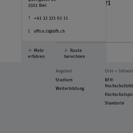
Biel, Quellgasse 21
2501 Biel
+41 32 321 61 11
office.ti@bfh.ch
Mehr
Route
erfahren
berechnen
Angebot
Orte + Infrast
Studium
BFH-
Hochschulbibl
Weiterbildung
Hochschulspo
Standorte