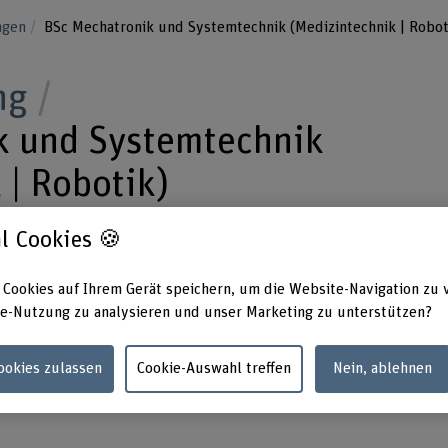
ungen
BSc Mechatronik und Systemtechnik (Medizintechnik | Robot
ng
k und Systemtechnik
 | Robotik)
Biel
l Cookies 🍪
 Cookies auf Ihrem Gerät speichern, um die Website-Navigation zu 
tronik und Systemtechnik mit fundierten
e-Nutzung zu analysieren und unser Marketing zu unterstützen?
, Elektronik und Mechanik handeln Sie als
den einzelnen Disziplinen und bieten eine
Cookies zulassen
Cookie-Auswahl treffen
Nein, ablehnen
nnovation und Kreativität in der Industrie und