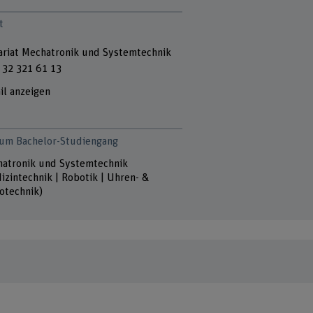
t
ariat Mechatronik und Systemtechnik
 32 321 61 13
il anzeigen
zum Bachelor-Studiengang
atronik und Systemtechnik
izintechnik | Robotik | Uhren- &
otechnik)