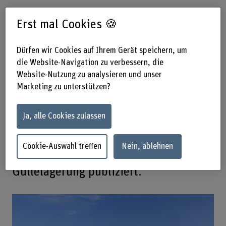
24.06.2020
Die Landwirtschaft in
Erst mal Cookies 🍪
der Schweiz verursacht einen
Grossteil der schädlichen
Dürfen wir Cookies auf Ihrem Gerät speichern, um
Ammoniakemissionen. Güllelager sind
die Website-Navigation zu verbessern, die
Website-Nutzung zu analysieren und unser
dabei eine wichtige Quelle.
Marketing zu unterstützen?
Mitarbeitende der BFH-HAFL und
anderer Forschungsinstitutionen
Ja, alle Cookies zulassen
haben die bisher umfassendste
Übersicht über Emissionen von
Cookie-Auswahl treffen
Nein, ablehnen
Ammoniak und Treibhausgasen aus der
Güllelagerung publiziert.