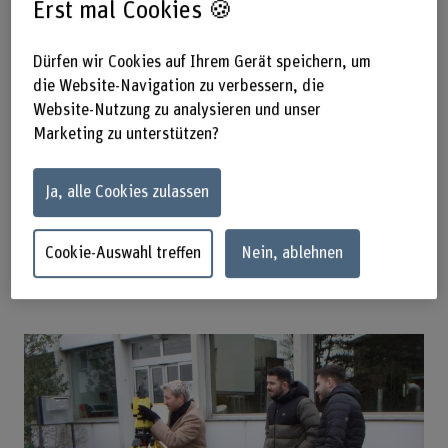
Erst mal Cookies 🍪
Architektur anfallen. Danach wurde aufgezeigt, wie die
reale Welt (Baustelle) und virtuelle Welt
(Modellgeometrie) über installierte Bezugsrahmen
Dürfen wir Cookies auf Ihrem Gerät speichern, um
(Fixpunkte) in Beziehung stehen. Die Studierenden
die Website-Navigation zu verbessern, die
erwarben Kenntnisse über offizielle Bezugssysteme und
Website-Nutzung zu analysieren und unser
Georeferenzierung, sowie Grundlagen räumlicher
Marketing zu unterstützen?
Positionierung. Ebenfalls thematisiert wurde, wie
Geodaten strukturiert und modelliert werden. Als
praktischer Höhepunkt erfassten wir automatisiert ein
Ja, alle Cookies zulassen
hochgenaues Höhenmodell mit dem Verfahren der Robotik-
Tachymetrie.
Cookie-Auswahl treffen
Nein, ablehnen