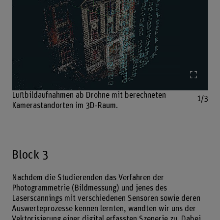
Bild v
Luftbildaufnahmen ab Drohne mit berechneten
1/3
Kamerastandorten im 3D-Raum.
Block 3
Nachdem die Studierenden das Verfahren der
Photogrammetrie (Bildmessung) und jenes des
Laserscannings mit verschiedenen Sensoren sowie deren
Auswerteprozesse kennen lernten, wandten wir uns der
Vektorisierung einer digital erfassten Szenerie zu. Dabei