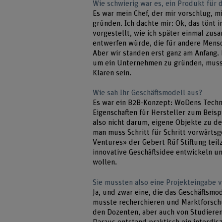
Wie schwierig war es, ein Produkt für
Es war mein Chef, der mir vorschlug, m
gründen. Ich dachte mir: Ok, das tönt i
vorgestellt, wie ich später einmal zus
entwerfen würde, die für andere Mensch
Aber wir standen erst ganz am Anfang.
um ein Unternehmen zu gründen, muss 
Klaren sein.
Wie sah Ihr Geschäftsmodell aus?
Es war ein B2B-Konzept: WoDens Techno
Eigenschaften für Hersteller zum Beis
also nicht darum, eigene Objekte zu d
man muss Schritt für Schritt vorwärts
Ventures» der Gebert Rüf Stiftung tei
innovative Geschäftsidee entwickeln u
wollen.
Sie mussten also eine Projekteingabe v
Ja, und zwar eine, die das Geschäftsmo
musste recherchieren und Marktforsch
den Dozenten, aber auch von Studiere