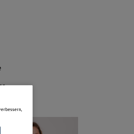
e
ps
verbessern,