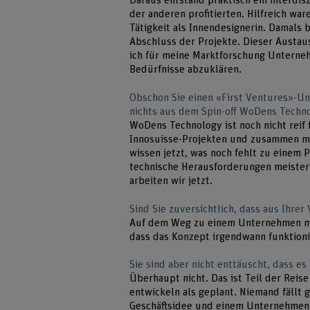
Daraus entstand praktisch ein interdis
der anderen profitierten. Hilfreich wa
Tätigkeit als Innendesignerin. Damals 
Abschluss der Projekte. Dieser Austau
ich für meine Marktforschung Unterne
Bedürfnisse abzuklären.
Obschon Sie einen «First Ventures»-U
nichts aus dem Spin-off WoDens Techn
WoDens Technology ist noch nicht reif
Innosuisse-Projekten und zusammen mit
wissen jetzt, was noch fehlt zu einem
technische Herausforderungen meister
arbeiten wir jetzt.
Sind Sie zuversichtlich, dass aus Ihrer 
Auf dem Weg zu einem Unternehmen muss
dass das Konzept irgendwann funktioni
Sie sind aber nicht enttäuscht, dass es
Überhaupt nicht. Das ist Teil der Reis
entwickeln als geplant. Niemand fällt 
Geschäftsidee und einem Unternehmen 