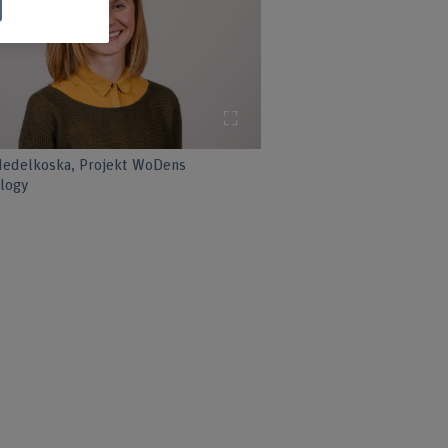
Bild vergrössern
Nedelkoska, Projekt WoDens
logy