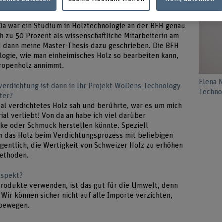
narchitektin tätig. Dann fand ich, dass es Zeit ist für
dere Seite der Objekte, mit denen ich bis dahin
. Da war ein Studium in Holztechnologie an der BFH genau
h zu 50 Prozent als wissenschaftliche Mitarbeiterin am
 dann meine Master-Thesis dazu geschrieben. Die BFH
logie, wie man einheimisches Holz so bearbeiten kann,
Tropenholz annimmt.
Elena 
verdichtung ist dann in Ihr Projekt WoDens Technology
Techno
ter?
Mal verdichtetes Holz sah und berührte, war es um mich
ial verliebt! Von da an habe ich viel darüber
ke oder Schmuck herstellen könnte. Speziell
an das Holz beim Verdichtungsprozess mit beliebigen
eigentlich, die Wertigkeit von Schweizer Holz zu erhöhen
Methoden.
Aspekt?
rodukte verwenden, ist das gut für die Umwelt, denn
ir können sicher nicht auf alle Importe verzichten,
 bewegen.