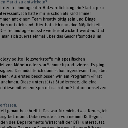
 den Markt zu entwickeln?
it der Technologie der Holzverdichtung ein Start-up zu
nteressant. Ich hatte mir ja schon als Kind immer
ammen mit einem Team kreativ tätig sein und Dinge
en nützlich sind. Hier bot sich nun eine Möglichkeit.
 Die Technologie musste weiterentwickelt werden. Und
man sich zuerst einmal über das Geschäftsmodell im
logy sollte Holzwerkstoffe mit spezifischen
piel von Möbeln oder von Schmuck produzieren. Es ging
esignen. Das möchte ich dann schon irgendwann tun, aber
gehen. Als erstes beschlossen wir, am Programm «First
lzunehmen. Diese unterstützt Studierende, die eine
nd diese mit einem Spin-off nach dem Studium umsetzen
erfassen.
dell genau beschreibt. Das war für mich etwas Neues, ich
ung betreiben. Dabei wurde ich von meinen Kollegen,
nden des Departements Wirtschaft der BFH unterstützt.