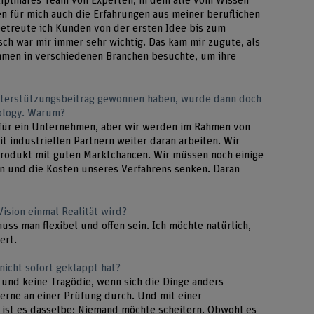
ziplinäres Team von Experten, in dem alle vom Wissen
ren für mich auch die Erfahrungen aus meiner beruflichen
betreute ich Kunden von der ersten Idee bis zum
sch war mir immer sehr wichtig. Das kam mir zugute, als
hmen in verschiedenen Branchen besuchte, um ihre
nterstützungsbeitrag gewonnen haben, wurde dann doch
ology. Warum?
 für ein Unternehmen, aber wir werden im Rahmen von
 industriellen Partnern weiter daran arbeiten. Wir
 Produkt mit guten Marktchancen. Wir müssen noch einige
n und die Kosten unseres Verfahrens senken. Daran
Vision einmal Realität wird?
 man flexibel und offen sein. Ich möchte natürlich,
ert.
 nicht sofort geklappt hat?
e und keine Tragödie, wenn sich die Dinge anders
gerne an einer Prüfung durch. Und mit einer
ist es dasselbe: Niemand möchte scheitern. Obwohl es