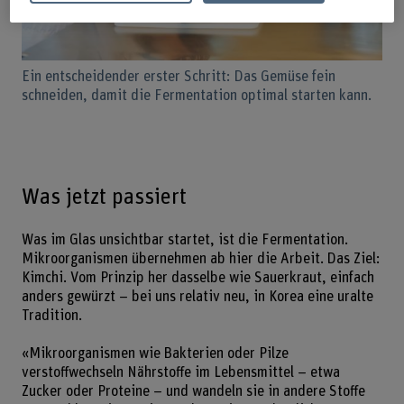
Ein entscheidender erster Schritt: Das Gemüse fein
schneiden, damit die Fermentation optimal starten kann.
Was jetzt passiert
Was im Glas unsichtbar startet, ist die Fermentation.
Mikroorganismen übernehmen ab hier die Arbeit. Das Ziel:
Kimchi. Vom Prinzip her dasselbe wie Sauerkraut, einfach
anders gewürzt – bei uns relativ neu, in Korea eine uralte
Tradition.
«Mikroorganismen wie Bakterien oder Pilze
verstoffwechseln Nährstoffe im Lebensmittel – etwa
Zucker oder Proteine – und wandeln sie in andere Stoffe