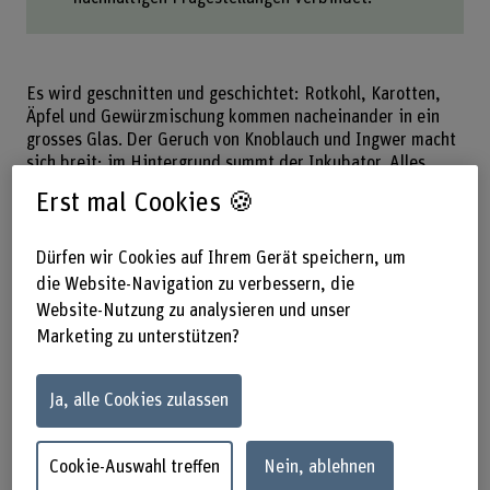
Es wird geschnitten und geschichtet: Rotkohl, Karotten,
Äpfel und Gewürzmischung kommen nacheinander in ein
grosses Glas. Der Geruch von Knoblauch und Ingwer macht
sich breit; im Hintergrund summt der Inkubator. Alles
wirkt unspektakulär in diesem Raum, der eher einem
Erst mal Cookies 🍪
Labor als einer Küche gleicht. Und doch beginnt ein
Prozess, der sich nicht mehr aufhalten lässt.
Dürfen wir Cookies auf Ihrem Gerät speichern, um
die Website-Navigation zu verbessern, die
Website-Nutzung zu analysieren und unser
Marketing zu unterstützen?
Ja, alle Cookies zulassen
Cookie-Auswahl treffen
Nein, ablehnen