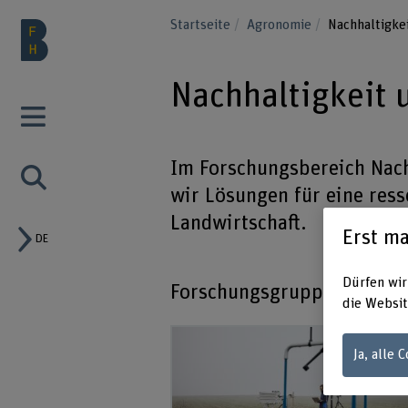
Startseite
Agronomie
Nachhaltigkei
Nachhaltigkeit 
Im Forschungsbereich Nach
wir Lösungen für eine res
Landwirtschaft.
Erst ma
DE
Dürfen wir
Forschungsgruppen:
die Websit
Ja, alle 