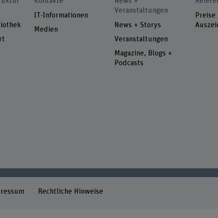
ruktur
Kontakte
News +
Refere
Veranstaltungen
IT-Informationen
Preise
iothek
News + Storys
Auszei
Medien
rt
Veranstaltungen
Magazine, Blogs +
Podcasts
pressum
Rechtliche Hinweise