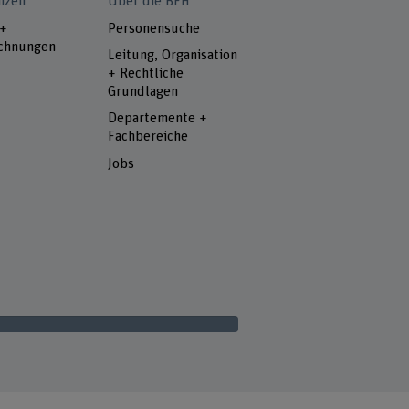
nzen
Über die BFH
 +
Personensuche
chnungen
Leitung, Organisation
+ Rechtliche
Grundlagen
Departemente +
Fachbereiche
Jobs