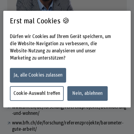
Erst mal Cookies 🍪
Prof. Dr. Tobias Fritschi
Institutsleiter
Dürfen wir Cookies auf Ihrem Gerät speichern, um
die Website-Navigation zu verbessern, die
Kontakt
Website-Nutzung zu analysieren und unser
Marketing zu unterstützen?
+41 31 848 36 84
E-Mail anzeigen
Ja, alle Cookies zulassen
www.bfh.ch/de/tobias-fritschi
Cookie-Auswahl treffen
Nein, ablehnen
Links
www.bfh.ch/de/forschung/referenzprojekte/behinderung
-und-wohnen/
www.bfh.ch/de/forschung/referenzprojekte/barometer-
gute-arbeit/