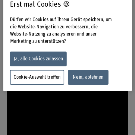
Beitrag zur Erhöhung der Sicherheit, des Komforts und der
Erst mal Cookies 🍪
Autonomie der betroffenen Personen. Dank seiner
zahlreichen Partnerschaften ist das SCI-Mobility-Labor
Dürfen wir Cookies auf Ihrem Gerät speichern, um
auch ein nach aussen offenes Forschungszentrum.
die Website-Navigation zu verbessern, die
Im Moment arbeiten wir an Projekten, die für Menschen,
Website-Nutzung zu analysieren und unser
die Mobilitätshilfen verwenden, entscheidende
Marketing zu unterstützen?
Verbesserungen in den Bereichen Rehabilitation, Sport
und Bewegungsfreiheit bringen werden. Das
Ja, alle Cookies zulassen
Zusammenspiel von Mensch und Maschine ist ein
wesentlicher Bestandteil der Forschungsvorhaben unseres
Labors.
Cookie-Auswahl treffen
Nein, ablehnen