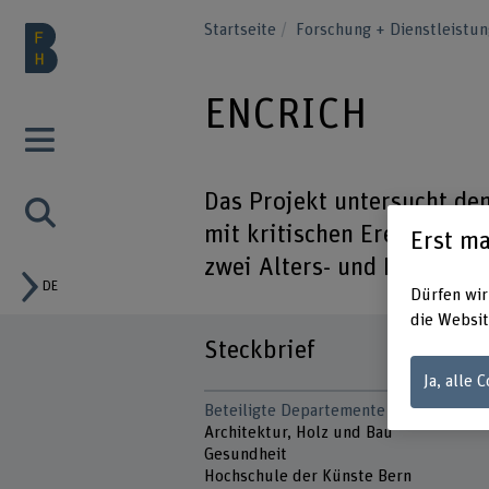
Startseite
Forschung + Dienstleistu
ENCRICH
Das Projekt untersucht 
mit kritischen Ereignissen
Erst ma
zwei Alters- und Pflegehe
DE
Dürfen wir
die Websit
Steckbrief
Ja, alle 
Beteiligte Departemente
Architektur, Holz und Bau
Gesundheit
Hochschule der Künste Bern