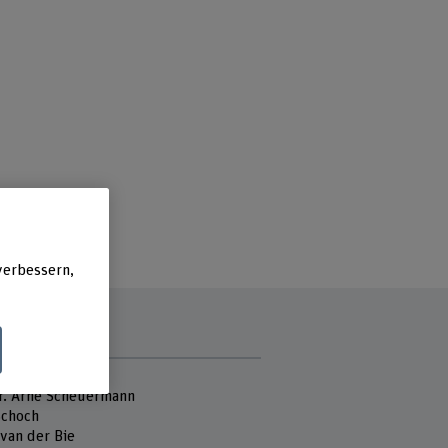
verbessern,
tmitarbeitende
Dr. Arne Scheuermann
Schoch
 van der Bie