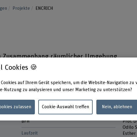
ngen
Projekte
ENCRICH
den Zusammenhang räumlicher Umgebung
 (Sturz, Aggression, Verwirrtheit) in
l Cookies 🍪
imen.
 Cookies auf Ihrem Gerät speichern, um die Website-Navigation zu 
e-Nutzung zu analysieren und unser Marketing zu unterstützen?
Cookies zulassen
Cookie-Auswahl treffen
Nein, ablehnen
Förderorganisation
Projek
BFH
Prof. 
Odilo 
Laufzeit
Esther