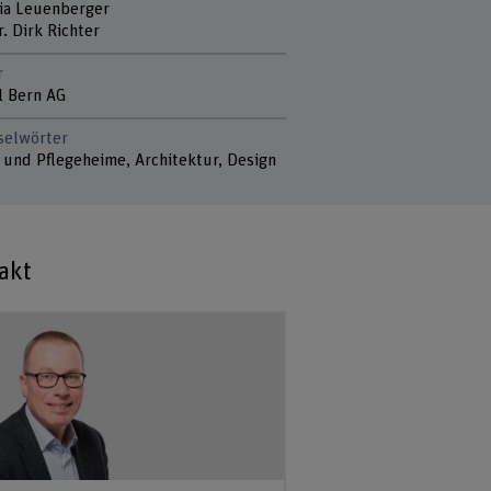
ia Leuenberger
r. Dirk Richter
r
l Bern AG
selwörter
- und Pflegeheime, Architektur, Design
akt