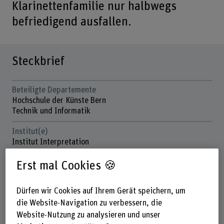
Klarinettenfamilie nur halbwegs
befriedigend ausfallen.
Steckbrief
Beteiligte Departemente
Hochschule der Künste Bern
Technik und Informatik
Institut(e)
Institut Interpretation
Institute for Microtechnologies and Medical Engineering
IMME
Erst mal Cookies 🍪
Forschungseinheit(en)
Dürfen wir Cookies auf Ihrem Gerät speichern, um
IMME / Labor für Sensorik
die Website-Navigation zu verbessern, die
Förderorganisation
Website-Nutzung zu analysieren und unser