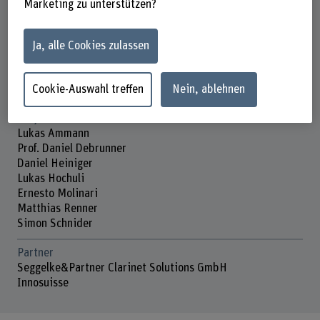
Innosuisse
Marketing zu unterstützen?
Laufzeit
01.06.2014 - 29.02.2016
Ja, alle Cookies zulassen
Projektleitung
Cookie-Auswahl treffen
Nein, ablehnen
Christoph Schnyder
Projektmitarbeitende
Lukas Ammann
Prof. Daniel Debrunner
Daniel Heiniger
Lukas Hochuli
Ernesto Molinari
Matthias Renner
Simon Schnider
Partner
Seggelke&Partner Clarinet Solutions GmbH
Innosuisse