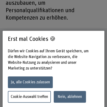
auszubauen, um
Personalqualifikationen und
Kompetenzen zu erhöhen.
Steckbrief
Erst mal Cookies 🍪
Beteiligte Departemente
Dürfen wir Cookies auf Ihrem Gerät speichern, um
Gesundheit
die Website-Navigation zu verbessern, die
Website-Nutzung zu analysieren und unser
Institut(e)
Marketing zu unterstützen?
Pflege
Förderorganisation
Ja, alle Cookies zulassen
BFH
Laufzeit
Cookie-Auswahl treffen
Nein, ablehnen
01.08.2017 - 31.12.2021