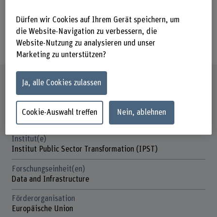
«Prinzips des einmaligen
Dürfen wir Cookies auf Ihrem Gerät speichern, um
Datenerfassung» und bringt dabei die
die Website-Navigation zu verbessern, die
Perspektive der Schweiz ein.
Website-Nutzung zu analysieren und unser
Marketing zu unterstützen?
Steckbrief
Ja, alle Cookies zulassen
Beteiligte Departemente
Cookie-Auswahl treffen
Nein, ablehnen
Wirtschaft
Institut(e)
Institut Public Sector Transformation (IPST)
Forschungseinheit(en)
Data and Infrastructure
Förderorganisation
Europäische Union