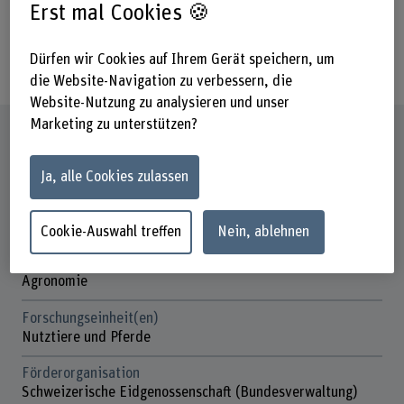
Aquakultur, den in den kommenden
Erst mal Cookies 🍪
Jahren vorhandenen Unsicherheiten im
Dürfen wir Cookies auf Ihrem Gerät speichern, um
Bereich Aquakultur zu begegnen.
die Website-Navigation zu verbessern, die
Website-Nutzung zu analysieren und unser
Marketing zu unterstützen?
Steckbrief
Ja, alle Cookies zulassen
Beteiligte Departemente
Hochschule für Agrar-, Forst- und
Lebensmittelwissenschaften
Cookie-Auswahl treffen
Nein, ablehnen
Institut(e)
Agronomie
Forschungseinheit(en)
Nutztiere und Pferde
Förderorganisation
Schweizerische Eidgenossenschaft (Bundesverwaltung)