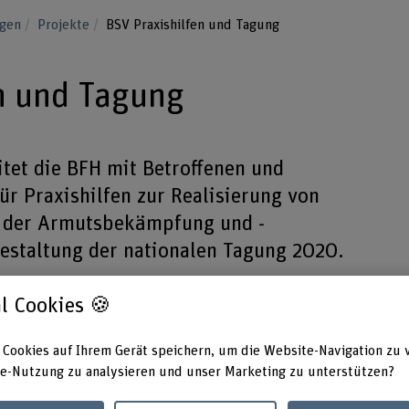
ngen
Projekte
BSV Praxishilfen und Tagung
n und Tagung
itet die BFH mit Betroffenen und
r Praxishilfen zur Realisierung von
n der Armutsbekämpfung und -
Gestaltung der nationalen Tagung 2020.
l Cookies 🍪
 Cookies auf Ihrem Gerät speichern, um die Website-Navigation zu 
Laufzeit
Projek
e-Nutzung zu analysieren und unser Marketing zu unterstützen?
15.10.2019 - 31.07.2023
Jodok 
Prof. 