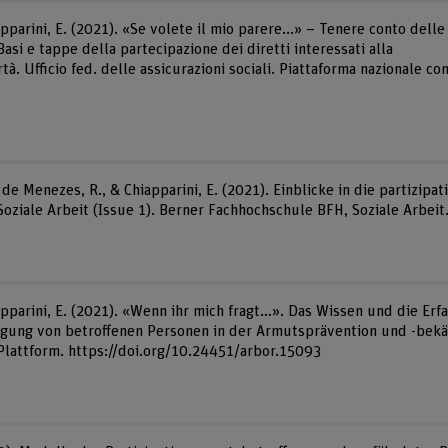
pparini, E. (2021). «Se volete il mio parere...» – Tenere conto del
asi e tappe della partecipazione dei diretti interessati alla
tà. Ufficio fed. delle assicurazioni sociali. Piattaforma nazionale c
de Menezes, R., & Chiapparini, E. (2021). Einblicke in die partizipat
oziale Arbeit (Issue 1). Berner Fachhochschule BFH, Soziale Arbeit
pparini, E. (2021). «Wenn ihr mich fragt…». Das Wissen und die Er
iligung von betroffenen Personen in der Armutsprävention und -be
Plattform. https://doi.org/10.24451/arbor.15093