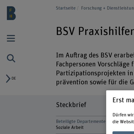
Startseite
Forschung + Dienstleistu
BSV Praxishilfe
Im Auftrag des BSV erarbe
Fachpersonen Vorschläge fü
Partizipationsprojekten i
DE
prävention sowie für die 
Erst ma
Steckbrief
Dürfen wir
Beteiligte Departemente
die Websit
Soziale Arbeit