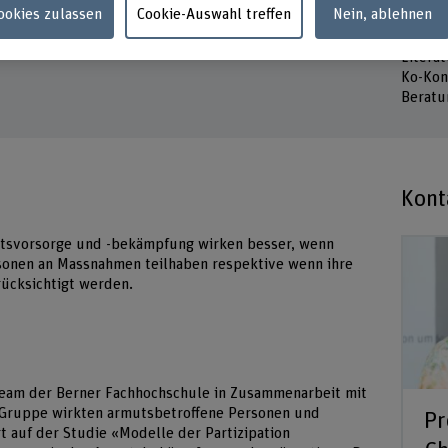
Cookies zulassen
Cookie-Auswahl treffen
Nein, ablehnen
Projektleitung
Prof. Dr. Emanuela Chiapparini
Schlüs
Litera
Ko-Kon
Beratu
Kont
utsvorsorge und -bekämpfung wirken besser, wenn
sonen an Massnahmen teilhaben respektive wenn ihre
rücksichtigt werden.
Team der Berner Fachhochschule in Zusammenarbeit mit
r Gruppe wirkten armutsbetroffene Personen und
Pr
t auf der Studie «Modelle der Partizipation