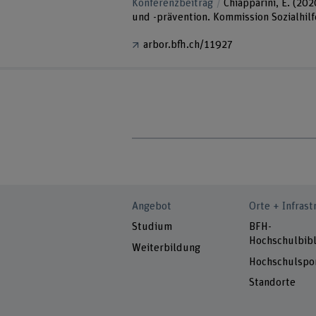
Konferenzbeitrag
Chiapparini, E. (2
und -prävention. Kommission Sozialhilf
arbor.bfh.ch/11927
Angebot
Orte + Infrast
Studium
BFH-
Hochschulbibl
Weiterbildung
Hochschulspo
Standorte