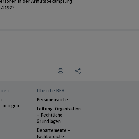
r Personen in der Armutsbekämpfung
r.11927
nzen
Über die BFH
 +
Personensuche
chnungen
Leitung, Organisation
+ Rechtliche
Grundlagen
Departemente +
Fachbereiche