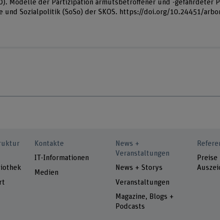
020). Modelle der Partizipation armutsbetroffener und -gefährdete
e und Sozialpolitik (SoSo) der SKOS. https://doi.org/10.24451/arbo
ruktur
Kontakte
News +
Refere
Veranstaltungen
IT-Informationen
Preise
iothek
News + Storys
Auszei
Medien
rt
Veranstaltungen
Magazine, Blogs +
Podcasts