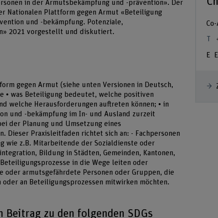
Ch
ersonen in der Armutsbekämpfung und -prävention». Der
er Nationalen Plattform gegen Armut «Beteiligung
vention und -bekämpfung. Potenziale,
Co-
» 2021 vorgestellt und diskutiert.
E
tform gegen Armut (siehe unten Versionen in Deutsch,
Sie • was Beteiligung bedeutet, welche positiven
d welche Herausforderungen auftreten können; • in
on und -bekämpfung im In- und Ausland zurzeit
 bei der Planung und Umsetzung eines
 Dieser Praxisleitfaden richtet sich an: - Fachpersonen
 wie z.B. Mitarbeitende der Sozialdienste oder
integration, Bildung in Städten, Gemeinden, Kantonen,
 Beteiligungsprozesse in die Wege leiten oder
ne oder armutsgefährdete Personen oder Gruppen, die
n oder an Beteiligungsprozessen mitwirken möchten.
en Beitrag zu den folgenden SDGs