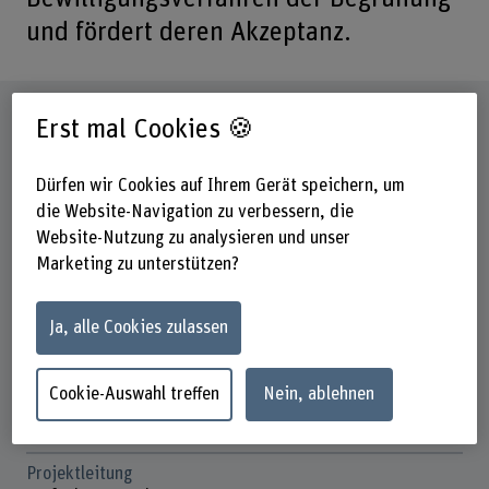
und fördert deren Akzeptanz.
Steckbrief
Erst mal Cookies 🍪
Beteiligte Departemente
Dürfen wir Cookies auf Ihrem Gerät speichern, um
Architektur, Holz und Bau
die Website-Navigation zu verbessern, die
Technik und Informatik
Website-Nutzung zu analysieren und unser
Marketing zu unterstützen?
Institut(e)
Institut für digitale Bau- und Holzwirtschaft IDBH
Ja, alle Cookies zulassen
Förderorganisation
BFH
Cookie-Auswahl treffen
Nein, ablehnen
Laufzeit (geplant)
01.01.2021 - 31.12.2021
Projektleitung