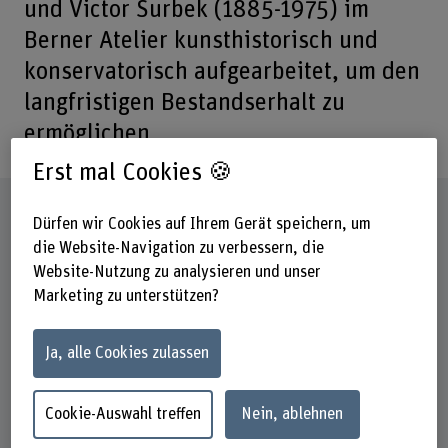
und Victor Surbek (1885-1975) im
Berner Atelier kunsthistorisch und
konservatorisch aufgearbeitet, um den
langfristigen Bestandserhalt zu
ermöglichen.
Erst mal Cookies 🍪
Steckbrief
Dürfen wir Cookies auf Ihrem Gerät speichern, um
die Website-Navigation zu verbessern, die
Beteiligte Departemente
Website-Nutzung zu analysieren und unser
Hochschule der Künste Bern
Marketing zu unterstützen?
Institut(e)
Institut Materialität in Kunst und Kultur
Ja, alle Cookies zulassen
Förderorganisation
Cookie-Auswahl treffen
Nein, ablehnen
Andere