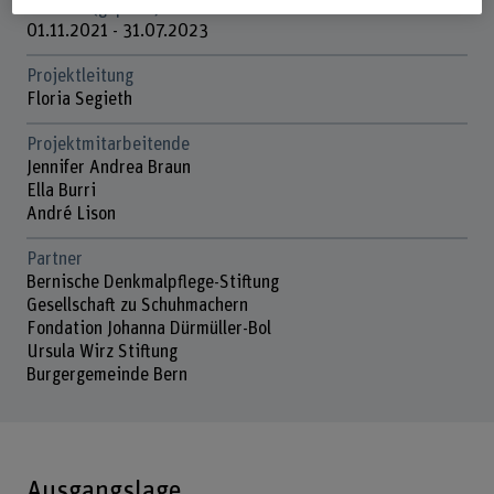
Laufzeit (geplant)
01.11.2021 - 31.07.2023
Projektleitung
Floria Segieth
Projektmitarbeitende
Jennifer Andrea Braun
Ella Burri
André Lison
Partner
Bernische Denkmalpflege-Stiftung
Gesellschaft zu Schuhmachern
Fondation Johanna Dürmüller-Bol
Ursula Wirz Stiftung
Burgergemeinde Bern
Ausgangslage