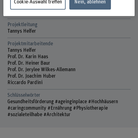
Cookie-Auswahl treffen
Nein, ablehnen
Laufzeit
01.06.2021 - 31.12.2022
Projektleitung
Tannys Helfer
Projektmitarbeitende
Tannys Helfer
Prof. Dr. Karin Haas
Prof. Dr. Heiner Baur
Prof. Dr. Jerylee Wilkes-Allemann
Prof. Dr. Joachim Huber
Riccardo Pardini
Schlüsselwörter
Gesundheitsförderung #ageinginplace #Hochhäusern
#caringcommunity #Ernährung #Physiotherapie
#sozialeteilhabe #Architektur