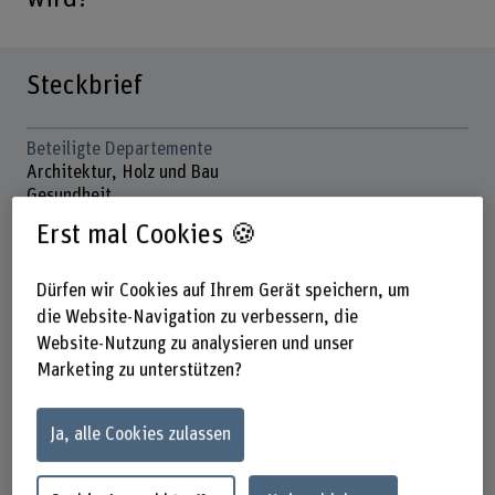
Steckbrief
Beteiligte Departemente
Architektur, Holz und Bau
Gesundheit
Hochschule für Agrar-, Forst- und
Erst mal Cookies 🍪
Lebensmittelwissenschaften
Soziale Arbeit
Dürfen wir Cookies auf Ihrem Gerät speichern, um
Institut(e)
die Website-Navigation zu verbessern, die
Pflege
Website-Nutzung zu analysieren und unser
Marketing zu unterstützen?
Forschungseinheit(en)
Innovationsfeld Psychosoziale Gesundheit
Ja, alle Cookies zulassen
Förderorganisation
BFH