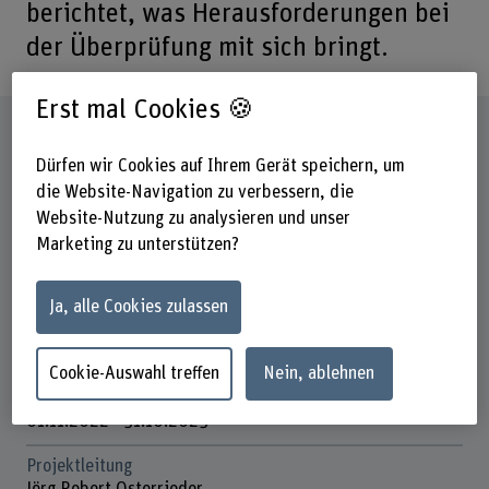
berichtet, was Herausforderungen bei
der Überprüfung mit sich bringt.
Erst mal Cookies 🍪
Steckbrief
Dürfen wir Cookies auf Ihrem Gerät speichern, um
die Website-Navigation zu verbessern, die
Beteiligte Departemente
Website-Nutzung zu analysieren und unser
Wirtschaft
Marketing zu unterstützen?
Institut(e)
Institut Applied Data Science & Finance
Ja, alle Cookies zulassen
Förderorganisation
Innosuisse
Cookie-Auswahl treffen
Nein, ablehnen
Laufzeit (geplant)
01.11.2022 - 31.10.2023
Projektleitung