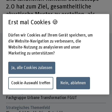
2.0 hat zum Ziel, gesamtheitliche
akustische Muster zu erstellen, als
Basis qualitativer Bewertung.
Erst mal Cookies 🍪
Dürfen wir Cookies auf Ihrem Gerät speichern, um
Steckbrief
die Website-Navigation zu verbessern, die
Website-Nutzung zu analysieren und unser
Marketing zu unterstützen?
Beteiligte Departemente
Architektur, Holz und Bau
Hochschule der Künste Bern
Ja, alle Cookies zulassen
Institut(e)
Institut für Siedlung, Architektur und Konstruktion ISAK
Cookie-Auswahl treffen
Nein, ablehnen
Forschungseinheit(en)
Fachgruppe Urbane Transformation FGUT
Strategisches Themenfeld