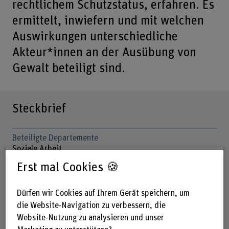
rechtlichem Schutzstatus, erfahren. Es
ermittelt, inwiefern und mit welchen
Auswirkungen unterschiedliche
Akteur*innen an der Ausübung von
Gewalt beteiligt sind.
Steckbrief
Beteiligte Departemente
Soziale Arbeit
Erst mal Cookies 🍪
Institut(e)
Institut Soziale und kulturelle Vielfalt
Dürfen wir Cookies auf Ihrem Gerät speichern, um
Strategisches Themenfeld
die Website-Navigation zu verbessern, die
Themenfeld Caring Society
Website-Nutzung zu analysieren und unser