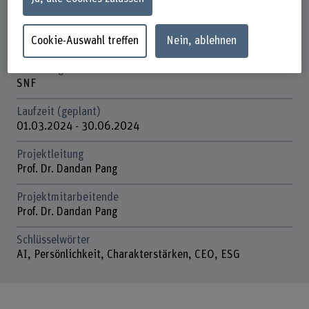
Strategisches Themenfeld
Cookie-Auswahl treffen
Nein, ablehnen
Themenfeld Humane Digitale Transformation
Förderorganisation
SNF
Laufzeit (geplant)
01.03.2024 - 30.06.2024
Projektleitung
Prof. Dr. Dandan Pang
Projektmitarbeitende
Prof. Dr. Dandan Pang
Schlüsselwörter
AI, Persönlichkeit, Charakterstärken, CEO, ESG