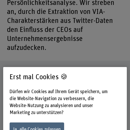
Persönlichkeitsanalyse. Wir streben
an, durch die Extraktion von VIA-
Charakterstärken aus Twitter-Daten
den Einfluss der CEOs auf
Unternehmensergebnisse
aufzudecken.
Steckbrief
Erst mal Cookies 🍪
Beteiligte Departemente
Dürfen wir Cookies auf Ihrem Gerät speichern, um
Wirtschaft
die Website-Navigation zu verbessern, die
Institut(e)
Website-Nutzung zu analysieren und unser
Institut New Work (INW)
Marketing zu unterstützen?
Forschungseinheit(en)
Achtsamkeit und Positive Leadership
Ja, alle Cookies zulassen