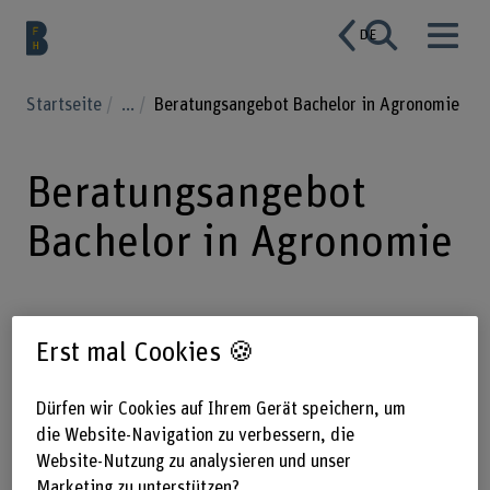
DE
Startseite
...
Beratungsangebot Bachelor in Agronomie
Beratungsangebot
Bachelor in Agronomie
Informieren Sie sich über das
Erst mal Cookies 🍪
Bachelor-Studium in Agronomie und
klären Sie offene Fragen: Unser
Dürfen wir Cookies auf Ihrem Gerät speichern, um
Studiengangsleiter berät Sie gerne
die Website-Navigation zu verbessern, die
Website-Nutzung zu analysieren und unser
persönlich per Telefon oder Videochat.
Marketing zu unterstützen?