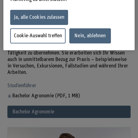
Vereinbaren Sie einen Termin!
Ja, alle Cookies zulassen
Die Landwirtschaft befindet sich im Spannungsfeld
zwischen Umwelt, Natur, Gesellschaft und Ökonomie. Mit
einem Bachelor-Studium in Agronomie erwerben Sie
Cookie-Auswahl treffen
Nein, ablehnen
Rüstzeug, um in diesem spannenden, aber auch
herausfordernden Umfeld eine verantwortungsvolle
Tätigkeit zu übernehmen. Sie erarbeiten sich Ihr Wissen
auch in unmittelbarem Bezug zur Praxis – beispielsweise
in Versuchen, Exkursionen, Fallstudien und während Ihrer
Arbeiten.
Studienführer
Bachelor Agronomie
(PDF, 1 MB)
Bachelor Agronomie