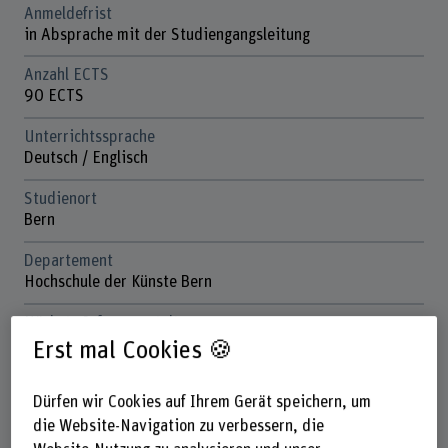
Anmeldefrist
in Absprache mit der Studiengangsleitung
Anzahl ECTS
90 ECTS
Unterrichtssprache
Deutsch / Englisch
Studienort
Bern
Departement
Hochschule der Künste Bern
Nächste Infoveranstaltung
25. November 2026
Erst mal Cookies 🍪
Kontakt
Dürfen wir Cookies auf Ihrem Gerät speichern, um
Prof. Dr. Evelyn Echle
die Website-Navigation zu verbessern, die
Studiengangsleiterin MA MCP