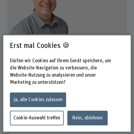
Prof. Dr. Thomas Jarchow
Erst mal Cookies 🍪
Dozent
Dürfen wir Cookies auf Ihrem Gerät speichern, um
Kontakt
die Website-Navigation zu verbessern, die
+41 31 848 34 50
Website-Nutzung zu analysieren und unser
E-Mail anzeigen
Marketing zu unterstützen?
www.bfh.ch/de/thomas-jarchow
Ja, alle Cookies zulassen
Präsenzzeit
Montag
Cookie-Auswahl treffen
Nein, ablehnen
Dienstag
Mittwoch