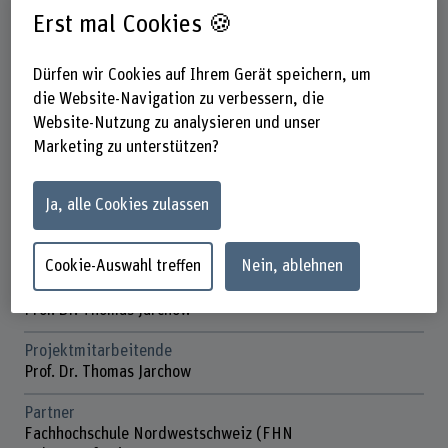
Wirtschaft
Erst mal Cookies 🍪
Institut(e)
Institut Digital Technology Management
Dürfen wir Cookies auf Ihrem Gerät speichern, um
die Website-Navigation zu verbessern, die
Forschungseinheit(en)
Website-Nutzung zu analysieren und unser
Projektmanagement
Marketing zu unterstützen?
Förderorganisation
Andere
Ja, alle Cookies zulassen
Laufzeit
01.08.2012 - 31.12.2016
Cookie-Auswahl treffen
Nein, ablehnen
Projektleitung
Prof. Dr. Thomas Jarchow
Projektmitarbeitende
Prof. Dr. Thomas Jarchow
Partner
Fachhochschule Nordwestschweiz (FHN