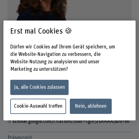
Dr. Evelyne Aubry
Erst mal Cookies 🍪
Dozentin
Dürfen wir Cookies auf Ihrem Gerät speichern, um
die Website-Navigation zu verbessern, die
Kontakt
Website-Nutzung zu analysieren und unser
Marketing zu unterstützen?
+41 31 848 35 83
E-Mail anzeigen
Ja, alle Cookies zulassen
www.bfh.ch/de/evelyne-aubry
Cookie-Auswahl treffen
Nein, ablehnen
Links
scholar.google.com/citations?user=IglX5IsAAAAJ&hl=en
Präsenzzeit