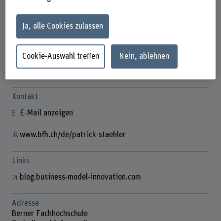
Ja, alle Cookies zulassen
Dr. Patrick Stähler
Lehrbeauftragte/r
Cookie-Auswahl treffen
Nein, ablehnen
Kontakt
E-Mail anzeigen
www.bfh.ch/de/patrick-staehler
Links
blog.business-model-innovation.com
Adresse
Berner Fachhochschule