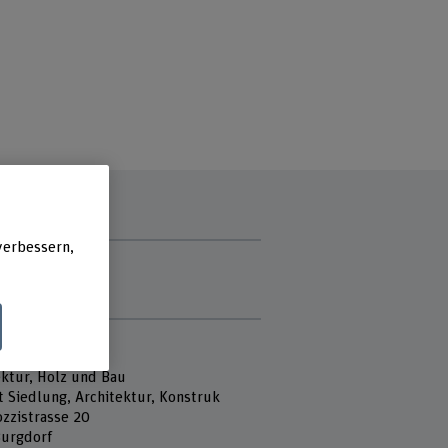
verbessern,
zzeit
ag
ch
e
 Fachhochschule
ektur, Holz und Bau
t Siedlung, Architektur, Konstruk
ozzistrasse 20
urgdorf