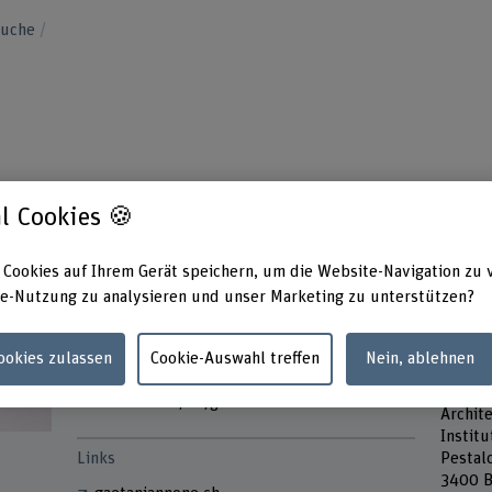
suche
l Cookies 🍪
 Cookies auf Ihrem Gerät speichern, um die Website-Navigation zu 
Kontakt
Präsen
e-Nutzung zu analysieren und unser Marketing zu unterstützen?
Dienst
+41 31 848 61 36
Mittwo
E-Mail anzeigen
Cookies zulassen
Cookie-Auswahl treffen
Nein, ablehnen
Adress
Berner
www.bfh.ch/de/gaetan-iannone
Archit
Institu
Links
Pestal
3400 B