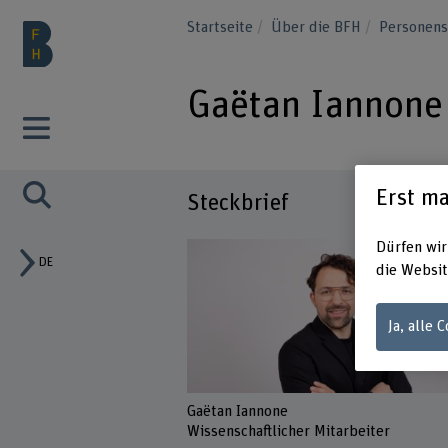
Startseite
Über die BFH
Personen
Gaëtan Iannone
Erst ma
Steckbrief
Dürfen wir
DE
die Websit
Ja, alle 
Gaëtan Iannone
Wissenschaftlicher Mitarbeiter