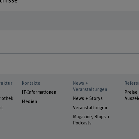
tnisse
ruktur
Kontakte
News +
Refere
Veranstaltungen
IT-Informationen
Preise
iothek
News + Storys
Auszei
Medien
rt
Veranstaltungen
Magazine, Blogs +
Podcasts