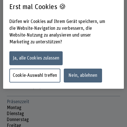
Erst mal Cookies 🍪
Dürfen wir Cookies auf Ihrem Gerät speichern, um
Charlotte Bourcet
die Website-Navigation zu verbessern, die
Wissenschaftliche Mitarbeiterin
Website-Nutzung zu analysieren und unser
Marketing zu unterstützen?
Kontakt
Ja, alle Cookies zulassen
+41 31 910 29 61
E-Mail anzeigen
Cookie-Auswahl treffen
Nein, ablehnen
www.bfh.ch/de/charlotte-bourcet
Präsenzzeit
Montag
Dienstag
Donnerstag
Freitag