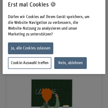
Anleitung Handlungsempfehlungen
Erst mal Cookies 🍪
Dürfen wir Cookies auf Ihrem Gerät speichern, um
die Website-Navigation zu verbessern, die
Stories
Website-Nutzung zu analysieren und unser
Marketing zu unterstützen?
Begleite Elia, Ning, Max und Luan auf ihren Reisen durchs
Studium und lass dich dabei inspirieren, wie die
Ja, alle Cookies zulassen
Hochschule auch ausserhalb des Seminarraums für
LGBTIAQ+ Studierende da sein kann:
Cookie-Auswahl treffen
Nein, ablehnen