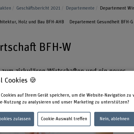
Fakten
Geschäftsbericht 2021
Departemente
Departement Wir
hitektur, Holz und Bau BFH-AHB
Departement Gesundheit BFH-G
rtschaft BFH-W
 zum zirkulären Wirtschaften und ein neues
ltigkeitsexpert*innen: Das Thema
l Cookies 🍪
uf die Kreislaufwirtschaft prägte das Jahr 202
 Cookies auf Ihrem Gerät speichern, um die Website-Navigation zu 
e-Nutzung zu analysieren und unser Marketing zu unterstützen?
Cookies zulassen
Cookie-Auswahl treffen
Nein, ablehnen