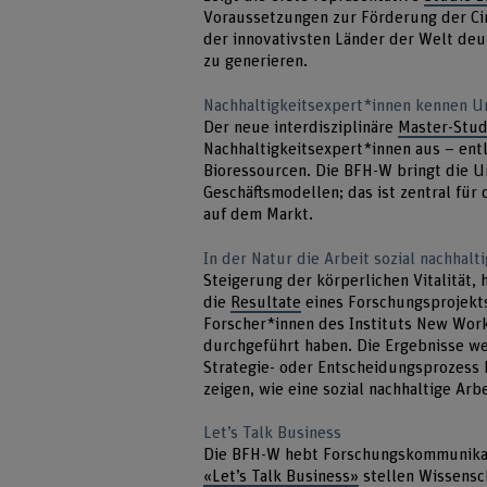
Voraussetzungen zur Förderung der Cir
der innovativsten Länder der Welt de
zu generieren.
Nachhaltigkeitsexpert*innen kennen 
Der neue interdisziplinäre
Master-Stud
Nachhaltigkeitsexpert*innen aus – entl
Bioressourcen. Die BFH-W bringt die 
Geschäftsmodellen; das ist zentral fü
auf dem Markt.
In der Natur die Arbeit sozial nachhalt
Steigerung der körperlichen Vitalität,
die
Resultate
eines Forschungsprojekts
Forscher*innen des Instituts New Work
durchgeführt haben. Die Ergebnisse wei
Strategie- oder Entscheidungsprozess b
zeigen, wie eine sozial nachhaltige Ar
Let’s Talk Business
Die BFH-W hebt Forschungskommunikati
«Let’s Talk Business»
stellen Wissensc