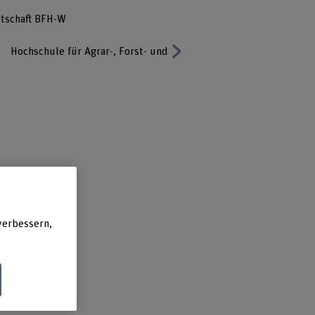
tschaft BFH-W
Hochschule für Agrar-, Forst- und Lebensmittelwissenschaften 
Next
1.
verbessern,