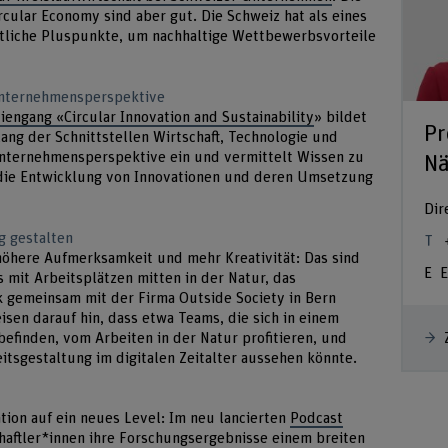
cular Economy sind aber gut. Die Schweiz hat als eines
utliche Pluspunkte, um nachhaltige Wettbewerbsvorteile
Unternehmensperspektive
iengang «Circular Innovation and Sustainability
» bildet
Pr
ang der Schnittstellen Wirtschaft, Technologie und
Unternehmensperspektive ein und vermittelt Wissen zu
Nä
r die Entwicklung von Innovationen und deren Umsetzung
Dir
ig gestalten
 höhere Aufmerksamkeit und mehr Kreativität: Das sind
E
 mit Arbeitsplätzen mitten in der Natur, das
 gemeinsam mit der Firma Outside Society in Bern
sen darauf hin, dass etwa Teams, die sich in einem
efinden, vom Arbeiten in der Natur profitieren, und
beitsgestaltung im digitalen Zeitalter aussehen könnte.
on auf ein neues Level: Im neu lancierten
Podcast
haftler*innen ihre Forschungsergebnisse einem breiten