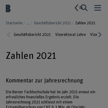
DE
Startseite
...
Geschäftsbericht 2021
Zahlen 2021
Geschäftsbericht 2021
Vizerektorat Lehre
Vizerektor
Prev
Nex
ious
t
Zahlen 2021
Kommentar zur Jahresrechnung
Die Berner Fachhochschule hat im Jahr 2021 erneut ein
erfreuliches finanzielles Ergebnis erzielt. Die
Jahresrechnung 2021 schliesst mit einem
Ertragsüberschuss von CHF 6.3 Mio. ab (Vorjahr: