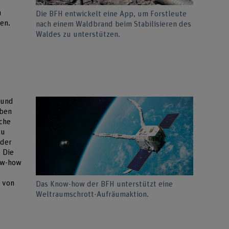
m
Die BFH entwickelt eine App, um Forstleute
zen.
nach einem Waldbrand beim Stabilisieren des
Waldes zu unterstützen.
 und
eben
sche
zu
oder
 Die
ow-how
 von
Das Know-how der BFH unterstützt eine
Weltraumschrott-Aufräumaktion.