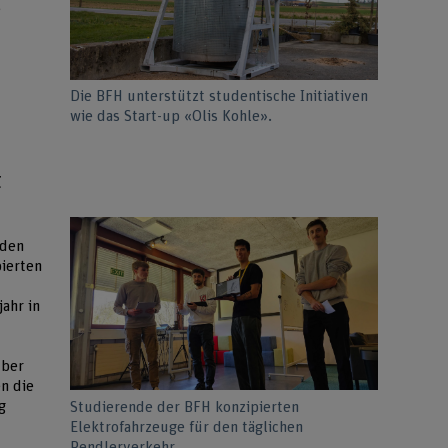
e
Die BFH unterstützt studentische Initiativen
wie das Start-up «Olis Kohle».
t
 den
pierten
ahr in
über
n die
g
Studierende der BFH konzipierten
Elektrofahrzeuge für den täglichen
Pendlerverkehr.