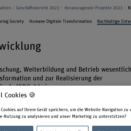
Fakten
Geschäftsbericht 2023
Herausragende Projekte 2023
N
aring Society
Humane Digitale Transformation
Nachhaltige Entw
twicklung
rschung, Weiterbildung und Betrieb wesentlic
nsformation und zur Realisierung der
Goals (SDGs) bei.
l Cookies 🍪
utzen
 Cookies auf Ihrem Gerät speichern, um die Website-Navigation zu 
e-Nutzung zu analysieren und unser Marketing zu unterstützen?
bender
die