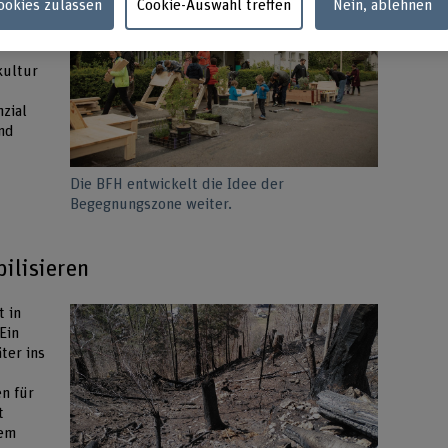
Cookies zulassen
Cookie-Auswahl treffen
Nein, ablehnen
kt der
 in
kultur
zial
und
Die BFH entwickelt die Idee der
Begegnungszone weiter.
ilisieren
t in
Ein
ter ins
n für
t
dem