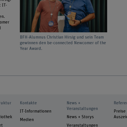
 IT-
en.
comer
t
BFH-Alumnus Christian Hirsig und sein Team
gewinnen den be-connected Newcomer of the
Year Award.
ruktur
Kontakte
News +
Refere
Veranstaltungen
IT-Informationen
Preise
iothek
News + Storys
Auszei
Medien
rt
Veranstaltungen