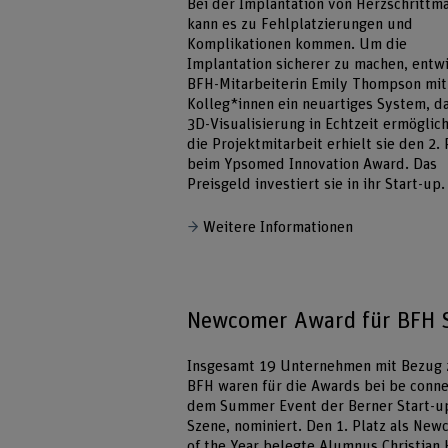
Bei der Implantation von Herzschrittm
kann es zu Fehlplatzierungen und
Komplikationen kommen. Um die
Implantation sicherer zu machen, entw
BFH-Mitarbeiterin Emily Thompson mit
Kolleg*innen ein neuartiges System, d
3D-Visualisierung in Echtzeit ermöglich
die Projektmitarbeit erhielt sie den 2. 
beim Ypsomed Innovation Award. Das
Preisgeld investiert sie in ihr Start-up.
Weitere Informationen
Newcomer Award für BFH S
Insgesamt 19 Unternehmen mit Bezug 
BFH waren für die Awards bei be conne
dem Summer Event der Berner Start-u
Szene, nominiert. Den 1. Platz als Ne
of the Year belegte Alumnus Christian H