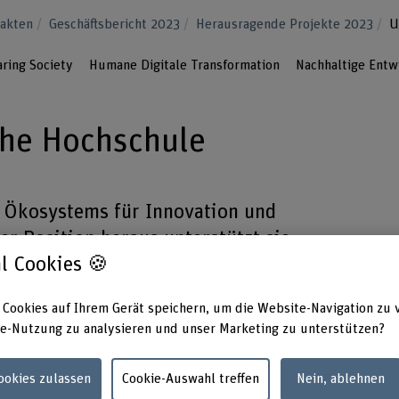
Fakten
Geschäftsbericht 2023
Herausragende Projekte 2023
U
aring Society
Humane Digitale Transformation
Nachhaltige Entw
he Hochschule
r Ökosystems für Innovation und
r Position heraus unterstützt sie
l Cookies 🍪
 und Unternehmen.
 Cookies auf Ihrem Gerät speichern, um die Website-Navigation zu 
e-Nutzung zu analysieren und unser Marketing zu unterstützen?
ps
m
Cookies zulassen
Cookie-Auswahl treffen
Nein, ablehnen
 – mit