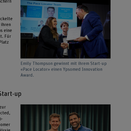
achern
ickelte
 ihren
as eine
t. Für
Platz
Emily Thompson gewinnt mit ihrem Start-up
«Pace Locator» einen Ypsomed Innovation
Award.
tart-up
zur
cted,
p-
wcomer
irsig.