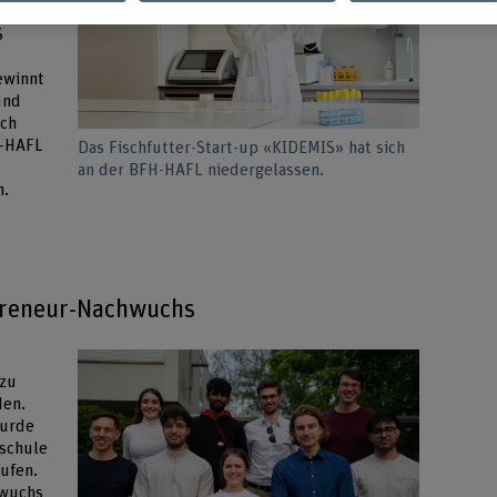
h an
S
gewinnt
und
ich
H-HAFL
Das Fischfutter-Start-up «KIDEMIS» hat sich
an der BFH-HAFL niedergelassen.
n.
preneur-Nachwuchs
 zu
den.
wurde
schule
ufen.
hwuchs