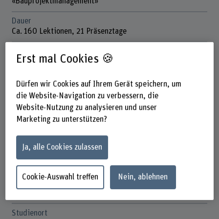
«Bauprojektmanagement»
Dauer
Ca. 160 Lektionen, 21 Präsenztage
Unterrichtstage
Erst mal Cookies 🍪
Donnerstag, Freitag, Samstag
Anmeldefrist
Dürfen wir Cookies auf Ihrem Gerät speichern, um
Bis 4 Wochen vor CAS-Beginn
die Website-Navigation zu verbessern, die
Website-Nutzung zu analysieren und unser
Anzahl ECTS
Marketing zu unterstützen?
15 ECTS-Credits
Kosten
Ja, alle Cookies zulassen
CHF 9400.-
(Finanzielle Beiträge siehe unter "Kosten")
Cookie-Auswahl treffen
Nein, ablehnen
Unterrichtssprache
Deutsch
Studienort