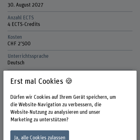
30. August 2027
Anzahl ECTS
4 ECTS-Credits
Kosten
CHF 2'500
Unterrichtssprache
Deutsch
Studienort
Erst mal Cookies 🍪
Bern
Departement
Dürfen wir Cookies auf Ihrem Gerät speichern, um
Gesundheit
die Website-Navigation zu verbessern, die
Website-Nutzung zu analysieren und unser
Nächste Durchführung
Marketing zu unterstützen?
Oktober bis Dezember 2027
⇢ Die Durchführungsdaten finden Sie unter Organisation +
Anmeldung.
Ja, alle Cookies zulassen