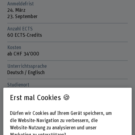
Anmeldefrist
24. März
23. September
Anzahl ECTS
60 ECTS-Credits
Kosten
ab CHF 34’000
Unterrichtssprache
Deutsch / Englisch
Studienort
Biel, Aarbergstrasse 46, sowie Hybrid und Remote
Erst mal Cookies 🍪
Departement
Technik und Informatik
Dürfen wir Cookies auf Ihrem Gerät speichern, um
die Website-Navigation zu verbessern, die
Nächste Durchführung
Website-Nutzung zu analysieren und unser
Herbst 2026