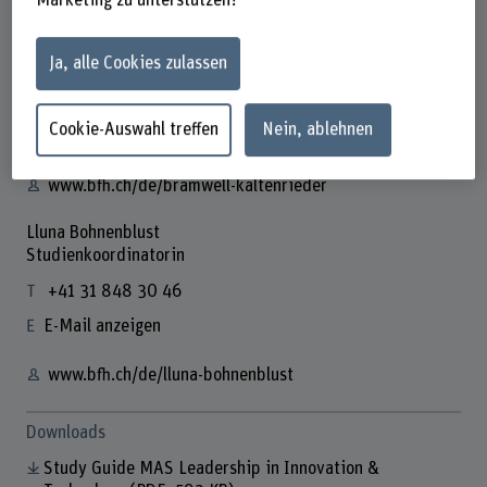
Marketing zu unterstützen?
Kontakt
Prof. Bramwell Kaltenrieder
Ja, alle Cookies zulassen
Leiter Weiterbildung
+41 32 321 63 57
Cookie-Auswahl treffen
Nein, ablehnen
E-Mail anzeigen
www.bfh.ch/de/bramwell-kaltenrieder
Lluna Bohnenblust
Studienkoordinatorin
+41 31 848 30 46
E-Mail anzeigen
www.bfh.ch/de/lluna-bohnenblust
Downloads
Study Guide MAS Leadership in Innovation &