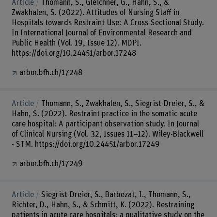
Article
Thomann, S., Gleichner, G., Hahn, S., &
Zwakhalen, S. (2022). Attitudes of Nursing Staff in
Hospitals towards Restraint Use: A Cross-Sectional Study.
In International Journal of Environmental Research and
Public Health (Vol. 19, Issue 12). MDPI.
https://doi.org/10.24451/arbor.17248
arbor.bfh.ch/17248
Article
Thomann, S., Zwakhalen, S., Siegrist-Dreier, S., &
Hahn, S. (2022). Restraint practice in the somatic acute
care hospital: A participant observation study. In Journal
of Clinical Nursing (Vol. 32, Issues 11–12). Wiley-Blackwell
- STM. https://doi.org/10.24451/arbor.17249
arbor.bfh.ch/17249
Article
Siegrist-Dreier, S., Barbezat, I., Thomann, S.,
Richter, D., Hahn, S., & Schmitt, K. (2022). Restraining
patients in acute care hospitals: a qualitative study on the