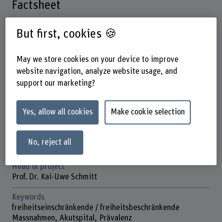
Factsheet
But first, cookies 🍪
Schools involved
School of Health Professions
May we store cookies on your device to improve
Institute(s)
website navigation, analyze website usage, and
Nursing
support our marketing?
Academic-Practice-Partnership Insel Gruppe/ BFH
Funding organisation
Yes, allow all cookies
Make cookie selection
BFH
Duration
No, reject all
01.03.2019 - 30.09.2021
Head of project
Prof. Dr. Kai-Uwe Schmitt
Keywords
freiheitseinschränkende / freiheitsbeschränkende
Massnahmen, Akutspital, Prävalenz