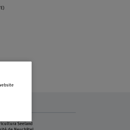
E)
website
r
ricultura Seeland
sité de Neuchâtel