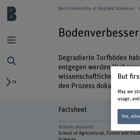
Bern University of Applied Sciences
Bodenverbesser
Degradierte Torfböden ha
entgegen werden Verbesse
But fir
wissenschaftliche Begleit
EN
den Prozess dokumentieren
May we sto
usage, and
Factsheet
Yes, allo
Schools involved
School of Agricultural, Forest and Foo
Sciences