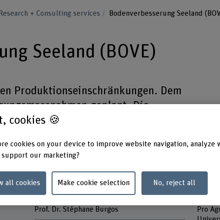
Research + Consulting services
Bodenverbesserung Seeland (BOV
ung Seeland (BOVE)
ben Produktionseinschränkungen. Dem
rungsmassnahmen geplant. Die
st, cookies 🍪
ung und das Wirkungsmonitoring sollen
 und Lösungen vorstellen.
re cookies on your device to improve website navigation, analyze 
 support our marketing?
w all cookies
Make cookie selection
No, reject all
Head of project
Partne
d
Prof. Dr. Stéphane Burgos
Pro Ag
Univer