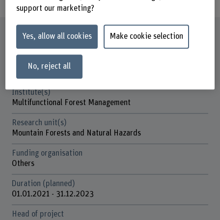
support our marketing?
Factsheet
Yes, allow all cookies
Make cookie selection
Schools involved
No, reject all
School of Agricultural, Forest and Food Sciences
Institute(s)
Multifunctional Forest Management
Research unit(s)
Mountain Forests and Natural Hazards
Funding organisation
Others
Duration (planned)
01.01.2021 - 31.12.2023
Head of project