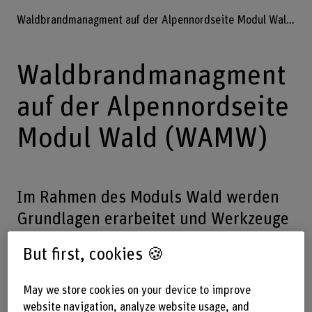
Waldbrandmanagment auf der Alpennordseite Modul Wald (WAMW)
Waldbrandmanagment
auf der Alpennordseite
Modul Wald (WAMW)
Im Rahmen des Moduls Wald werden
Grundlagen erarbeitet und Werkzeuge
für die Praxis entwickelt zur
But first, cookies 🍪
Beurteilung der Grunddisposition zu
Waldbrand und Massnahmen nach
May we store cookies on your device to improve
Waldbrand.
website navigation, analyze website usage, and