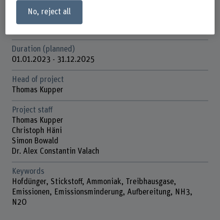
No, reject all
Funding organisation
Innosuisse
Duration (planned)
01.01.2023 - 31.12.2025
Head of project
Thomas Kupper
Project staff
Thomas Kupper
Christoph Häni
Simon Bowald
Dr. Alex Constantin Valach
Keywords
Hofdünger, Stickstoff, Ammoniak, Treibhausgase,
Emissionen, Emissionsminderung, Aufbereitung, NH3,
N2O