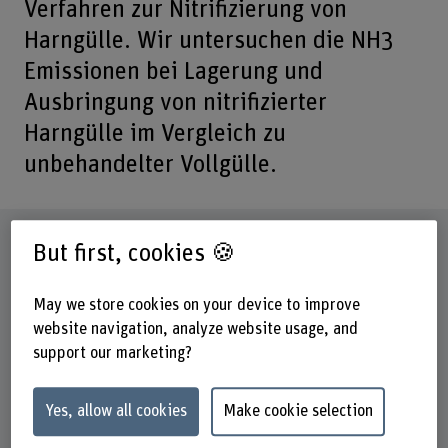
Verfahren zur Nitrifizierung von
Harngülle. Wir untersuchen die NH3
Emissionen bei Lagerung und
Ausbringung von nitrifizierter
Harngülle im Vergleich zu
unbehandelter Vollgülle.
Factsheet
But first, cookies 🍪
Schools involved
May we store cookies on your device to improve
School of Agricultural, Forest and Food Sciences
website navigation, analyze website usage, and
support our marketing?
Institute(s)
Agriculture
Yes, allow all cookies
Make cookie selection
Research unit(s)
Sustainability and Circular Economy