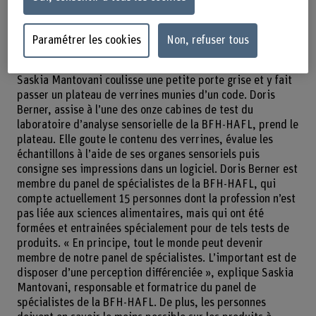
notre panel de spécialistes. L’important est de disposer
d’une perception différenciée », explique Saskia
Mantovani.
Paramétrer les cookies
Non, refuser tous
Saskia Mantovani coulisse une petite porte grise et y fait
passer un plateau de verrines munies d’un code. Doris
Berner, assise à l’une des onze cabines de test du
laboratoire d’analyse sensorielle de la BFH-HAFL, prend le
plateau. Elle goute le contenu des verrines, évalue les
échantillons à l’aide de ses organes sensoriels puis
consigne ses impressions dans un logiciel. Doris Berner est
membre du panel de spécialistes de la BFH-HAFL, qui
compte actuellement 15 personnes dont la profession n’est
pas liée aux sciences alimentaires, mais qui ont été
formées et entrainées spécialement pour de tels tests de
produits. « En principe, tout le monde peut devenir
membre de notre panel de spécialistes. L’important est de
disposer d’une perception différenciée », explique Saskia
Mantovani, responsable et formatrice du panel de
spécialistes de la BFH-HAFL. De plus, les personnes