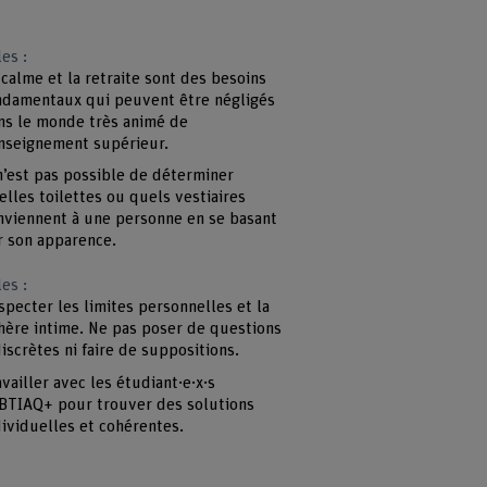
es :
 calme et la retraite sont des besoins
ndamentaux qui peuvent être négligés
ns le monde très animé de
enseignement supérieur.
 n’est pas possible de déterminer
elles toilettes ou quels vestiaires
nviennent à une personne en se basant
r son apparence.
es :
specter les limites personnelles et la
hère intime. Ne pas poser de questions
discrètes ni faire de suppositions.
availler avec les étudiant·e·x·s
BTIAQ+ pour trouver des solutions
dividuelles et cohérentes.