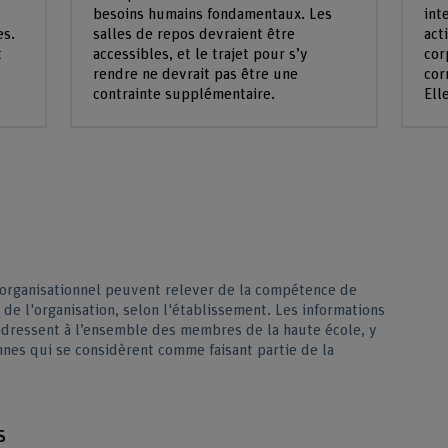
besoins humains fondamentaux. Les
int
es.
salles de repos devraient être
act
t
accessibles, et le trajet pour s’y
cor
rendre ne devrait pas être une
cor
contrainte supplémentaire.
Ell
rganisationnel peuvent relever de la compétence de
n de l'organisation, selon l'établissement. Les informations
'adressent à l’ensemble des membres de la haute école, y
nnes qui se considèrent comme faisant partie de la
s