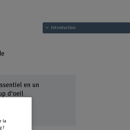
Voir le sommaire
Introduction
de
essentiel en un
up d'oeil
ers les histoires
nstructions
r la
g ?