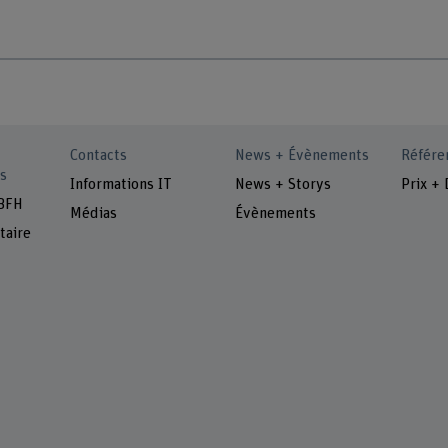
Contacts
News + Évènements
Référe
s
Informations IT
News + Storys
Prix + 
 BFH
Médias
Évènements
taire