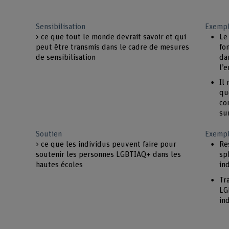
Sensibilisation
Exempl
> ce que tout le monde devrait savoir et qui
Le
peut être transmis dans le cadre de mesures
fo
de sensibilisation
da
l’
Il
qu
co
su
Soutien
Exempl
> ce que les individus peuvent faire pour
Re
soutenir les personnes LGBTIAQ+ dans les
sp
hautes écoles
in
Tr
LG
in