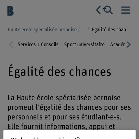
FR
Haute école spécialisée bernoise
...
Égalité des chances
Services + Conseils
Sport universitaire
Académie Vir
Prev
Nex
ious
t
Égalité des chances
La Haute école spécialisée bernoise
promeut l'égalité des chances pour ses
personnels et pour ses étudiant-e-s.
Elle fournit informations, appui et
conseil sur différentes questions.