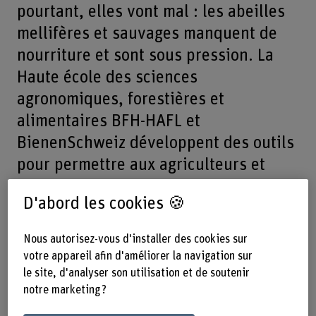
pourtant, elles vont mal : les abeilles
mellifères et sauvages manquent de
nourriture et sont sous pression. La
Haute école des sciences
agronomiques, forestières et
alimentaires BFH-HAFL et
BienenSchweiz développent des outils
pour permettre aux agriculteurs et
agricultrices de se figurer rapidement
D'abord les cookies 🍪
comment créer davantage de surfaces
fleuries bénéfiques.
Nous autorisez-vous d'installer des cookies sur
votre appareil afin d'améliorer la navigation sur
le site, d'analyser son utilisation et de soutenir
notre marketing ?