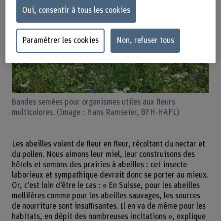
Oui, consentir à tous les cookies
Paramétrer les cookies
Non, refuser tous
Bandes semées pour organismes utiles aux fleurs
multicolores. (Image : Hans Ramseier, BFH-HAFL)
Les abeilles volent de fleur en fleur, récoltant du nectar et
du pollen. Nous aimons leur miel, leur construisons des
hôtels et semons des prairies à abeilles : cet insecte
laborieux et sympathique devrait donc se porter au mieux.
Or, c’est loin d’être le cas : « En Suisse, pour les abeilles
mellifères comme pour les abeilles sauvages, les sources
de nourriture sont insuffisantes. Il en va de même pour les
habitats, en dépit des nombreuses incitations », explique