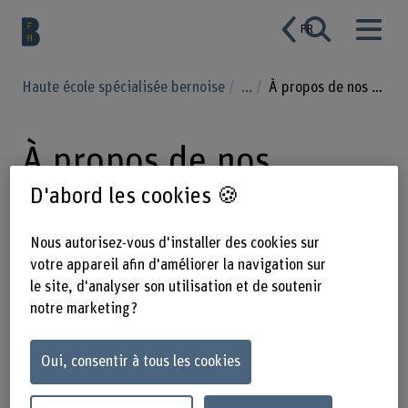
FR
Haute école spécialisée bernoise
...
À propos de nos formations continues
À propos de nos
formations continues
D'abord les cookies 🍪
au département HAFL
Nous autorisez-vous d'installer des cookies sur
votre appareil afin d'améliorer la navigation sur
le site, d'analyser son utilisation et de soutenir
notre marketing ?
Nous disposons d’une palette de formations continues et
de cours adaptés aux professionnels des sciences
agronomiques, forestières et alimentaires. Ces formations
Oui, consentir à tous les cookies
mettent en lien les résultats actuels de la recherche et les
expériences issues de l’enseignement et du monde du