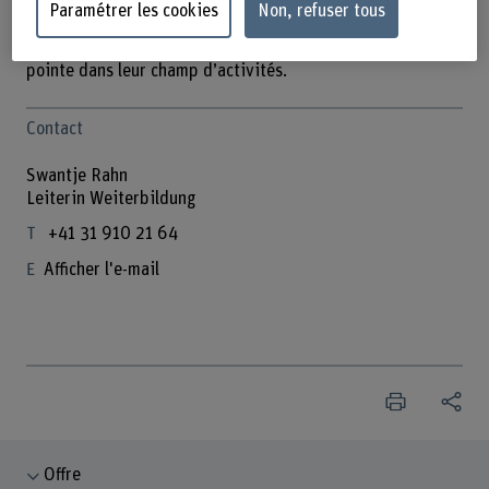
travail. Elles s’adressent aux responsables, aux
Paramétrer les cookies
Non, refuser tous
professionnels et aux conseillers qui souhaitent se
qualifier pour l’avenir et apporter des connaissances de
pointe dans leur champ d’activités.
Contact
Swantje Rahn
Leiterin Weiterbildung
+41 31 910 21 64
Afficher l'e-mail
Offre