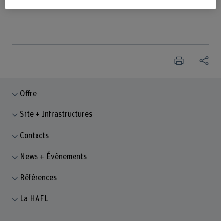
site web de l'association
Offre
Site + Infrastructures
Contacts
News + Évènements
Références
La HAFL