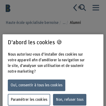
FR
Haute école spécialisée bernoise
...
Alumni
Alumni département
D'abord les cookies 🍪
HAFL
Nous autorisez-vous d'installer des cookies sur
votre appareil afin d'améliorer la navigation sur
le site, d'analyser son utilisation et de soutenir
Nous sommes une association ouverte qui défend depuis
notre marketing ?
1969 les intérêts des ingénieur-e-s en agronomie,
foresterie et alimentation de la BFH-HAFL. En tant
Oui, consentir à tous les cookies
qu’organe de liaison entre la haute école, le monde du
travail et les associations faitières, nous sommes une
interface importante pour nos quelque 800 membres.
Paramétrer les cookies
Non, refuser tous